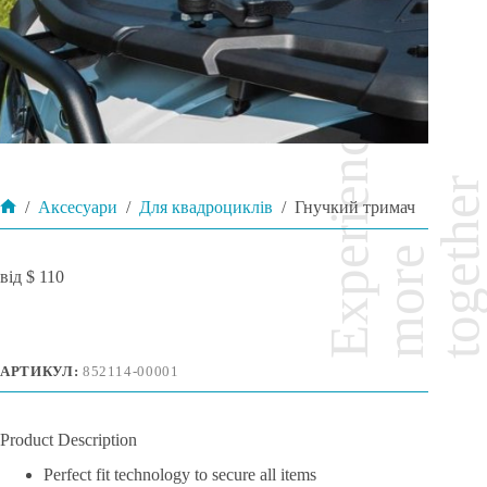
/
Аксесуари
/
Для квадроциклів
/
Гнучкий тримач
Головна
$
110
АРТИКУЛ:
852114-00001
Product Description
Perfect fit technology to secure all items