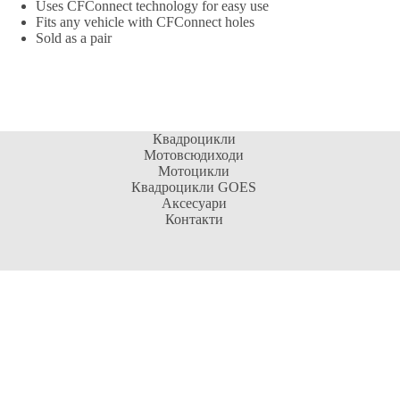
Uses CFConnect technology for easy use
Fits any vehicle with CFConnect holes
Sold as a pair
Квадроцикли
Мотовсюдиходи
Мотоцикли
Квадроцикли GOES
Аксесуари
Контакти
Контактна інформація
Адреса:
м. Київ, 04073, Оболонський р-н, вул.
Куренівська, 2Б
Відділ продажу:
Сервісний центр:
(093) 722-43-22
(068) 722-43-22