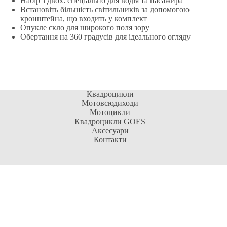
Набір з двох: спеціально для водія та пасажира
Встановіть більшість світильників за допомогою
кронштейна, що входить у комплект
Опукле скло для широкого поля зору
Обертання на 360 градусів для ідеального огляду
Квадроцикли
Мотовсюдиходи
Мотоцикли
Квадроцикли GOES
Аксесуари
Контакти
Контактна інформація
Адреса:
м. Київ, 04073, Оболонський р-н, вул.
Куренівська, 2Б
Відділ продажу:
Сервісний центр: