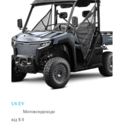
U6 EV
Мотовсюдиходи
$
0