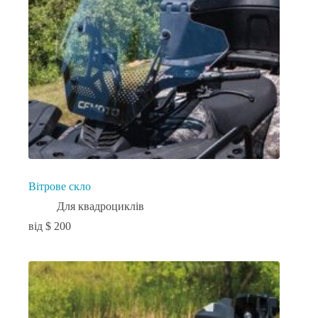
Вітрове скло
Для квадроциклів
$
200