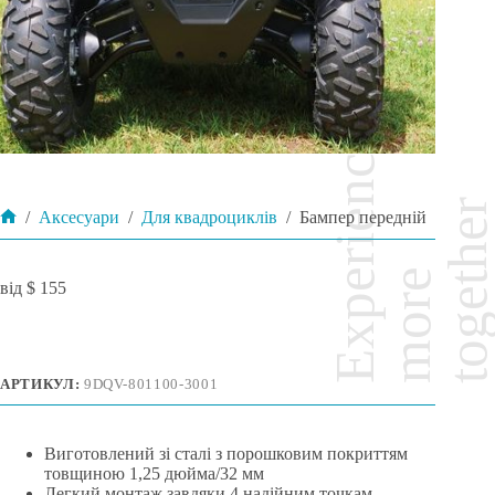
/
Аксесуари
/
Для квадроциклів
/
Бампер передній
Головна
$
155
АРТИКУЛ:
9DQV-801100-3001
Виготовлений зі сталі з порошковим покриттям
товщиною 1,25 дюйма/32 мм
Легкий монтаж завдяки 4 надійним точкам