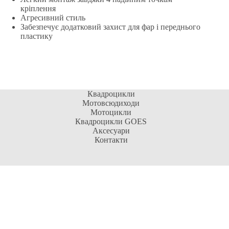
кріплення
Агресивний стиль
Забезпечує додатковий захист для фар і переднього
пластику
Квадроцикли
Мотовсюдиходи
Мотоцикли
Квадроцикли GOES
Аксесуари
Контакти
Контактна інформація
Адреса:
м. Київ, 04073, Оболонський р-н, вул.
Куренівська, 2Б
Відділ продажу:
Сервісний центр: