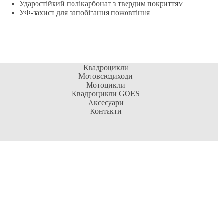
Ударостійкий полікарбонат з твердим покриттям
УФ-захист для запобігання пожовтіння
Квадроцикли
Мотовсюдиходи
Мотоцикли
Квадроцикли GOES
Аксесуари
Контакти
Контактна інформація
Адреса:
м. Київ, 04073, Оболонський р-н, вул.
Куренівська, 2Б
Відділ продажу:
Сервісний центр:
(093) 722-43-22
(068) 722-43-22