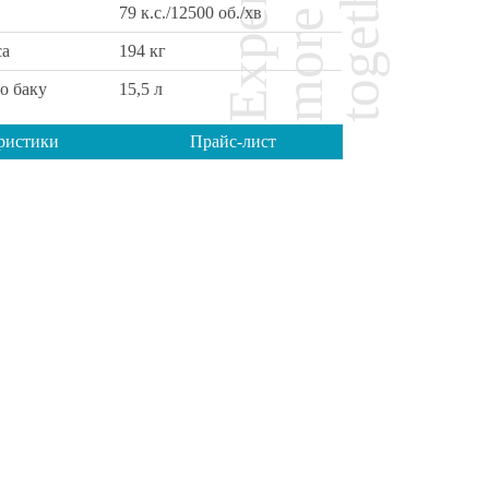
79 к.с./12500 об./хв
са
194 кг
о баку
15,5 л
ристики
Прайс-лист