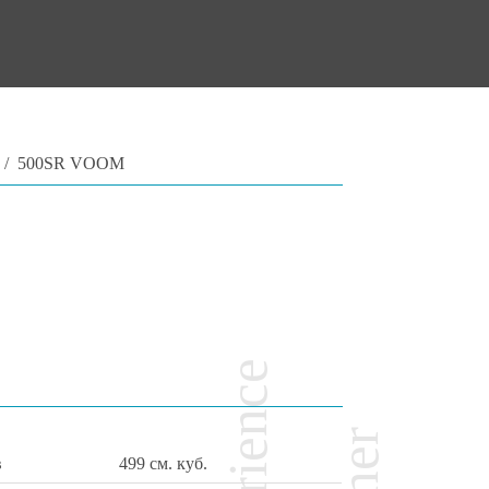
/
500SR VOOM
в
499 см. куб.