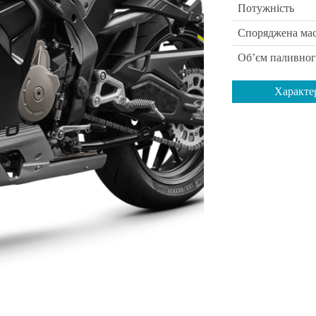
Потужність
Споряджена ма
Об’єм паливног
Характе