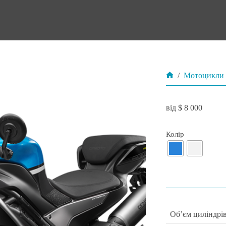
/
Мотоцикли
Головна
$
8 000
Колір
Об’єм циліндрі