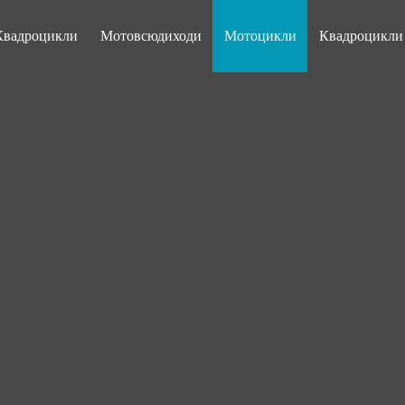
Квадроцикли
Мотовсюдиходи
Мотоцикли
Квадроцикл