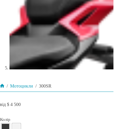
/
Мотоцикли
/
300SR
Головна
$
4 500
Колір