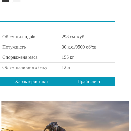
Об’єм циліндрів
298 см. куб.
Потужність
30 к.с./9500 об/хв
Споряджена маса
155 кг
Об’єм паливного баку
12 л
Характеристики
Прайс-лист