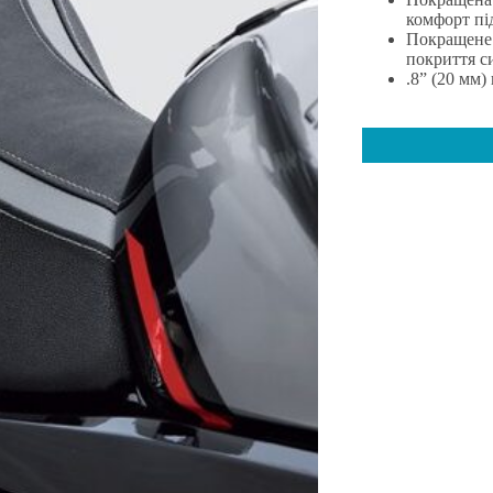
комфорт пі
Покращене 
покриття с
.8” (20 мм)