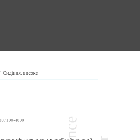
/
Сидіння, високе
807100-4000
ергономіка для високих водіїв або кращий