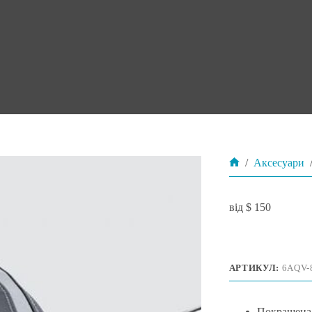
/
Аксесуари
Головна
$
150
АРТИКУЛ:
6AQV-
Покращена 