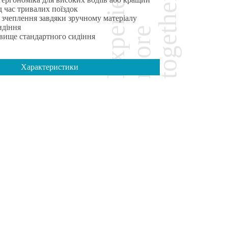
д час тривалих поїздок
зчеплення завдяки зручному матеріалу
идіння
 вище стандартного сидіння
Характеристики