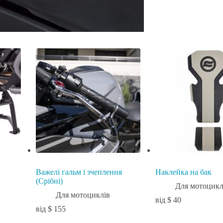
Важелі гальм і зчеплення
Наклейка на бак
(Срібні)
Для мотоцикл
Для мотоциклів
$
40
$
155