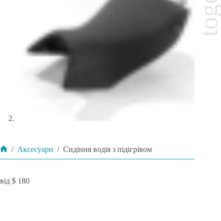
/
Аксесуари
/
Сидіння водія з підігрівом
Головна
$
180