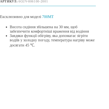
АРТИКУЛ:
6GUV-806100-2001
Ексклюзивно для моделі
700MT
Висота сидіння збільшена на 30 мм, щоб
забезпечити комфортніші враження від водіння
Завдяки функції обігріву, яка допомагає зігріти
водіїв у холодну погоду, температура нагріву може
досягати 45 ℃.
Квадроцикли
Мотовсюдиходи
Мотоцикли
Квадроцикли GOES
Аксесуари
Контакти