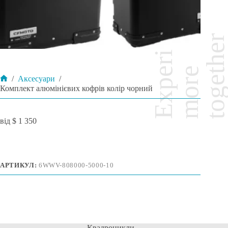
/
Аксесуари
/
Головна
Комплект алюмінієвих кофрів колір чорний
$
1 350
АРТИКУЛ:
6WWV-808000-5000-10
Квадроцикли