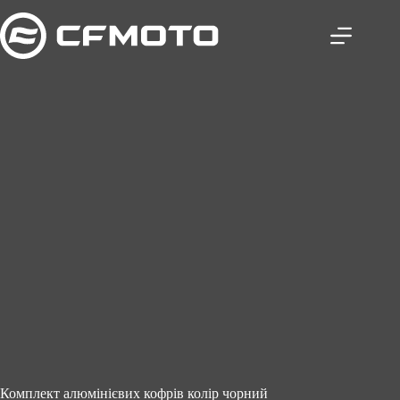
Перейти
до
вмісту
Комплект алюмінієвих кофрів колір чорний